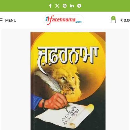
0
MENU
₹
0.0