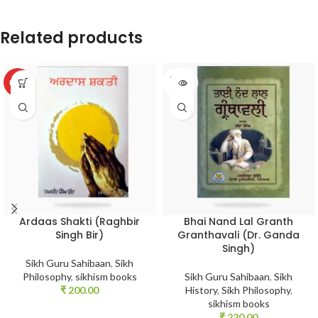
Related products
SOLD
HOT
OUT
Ardaas Shakti (Raghbir
Bhai Nand Lal Granth
Singh Bir)
Granthavali (Dr. Ganda
Singh)
Sikh Guru Sahibaan
,
Sikh
Philosophy
,
sikhism books
Sikh Guru Sahibaan
,
Sikh
₹
200.00
History
,
Sikh Philosophy
,
sikhism books
₹
220.00