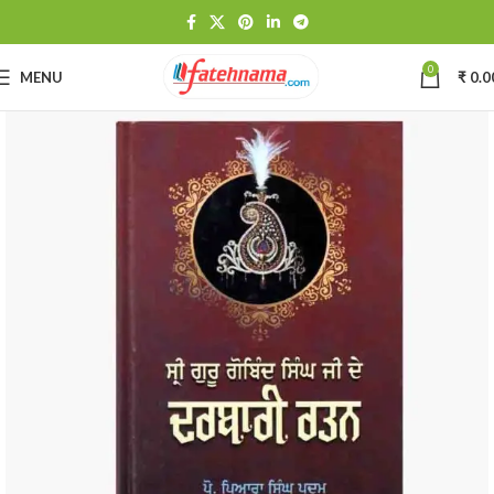
0
MENU
₹
0.0