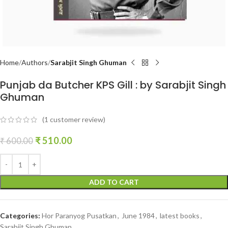
Home
Authors
Sarabjit Singh Ghuman
Punjab da Butcher KPS Gill : by Sarabjit Singh
Ghuman
(
1
customer review)
₹
510.00
₹
600.00
ADD TO CART
Categories:
Hor Paranyog Pusatkan
,
June 1984
,
latest books
,
Sarabjit Singh Ghuman