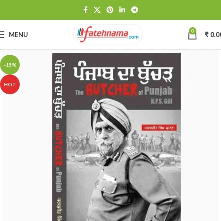
0
MENU
₹
0.0
-15%
HOT