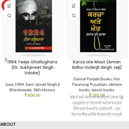
HOT
1984 Teeja Ghallughara
Karza ate Maut (Aman
(Dr. Sukhpreet Singh
Sidhu-Inderjit Singh Jeji)
Udoke)
Genral Punjabi Books
,
Hor
June 1984
,
Sant Jarnail Singh ji
Paranyog Pusatkan
,
sikhism
Bhindrawale
,
Sikh History
books
,
latest books
₹
800.00
₹
295.00
ਵੰਡ ਦੇ ਸਮੇਂ ਪੰਜਾਹ ਸਾਲ ਪਹਿਲਾਂ ਪੰਜਾਬ ਪੇਂਡੂ
ਪ੍ਰਫੁਲਤਾ ਦਾ ਖੇਤਰ ਸੀ ਅਤੇ ਭਾਰਤ ਭਰ
ਵਿੱਚ ਸਭ ਤੋਂ ਅਮੀਰ ਪ੍ਰਦੇਸ਼ ਸੀ। ਹੁਣ
ਦਿਹਾਤ ਵਿੱਚ ਰਹਿੰਦੇ ਕਿਰਸਾਨੀ ਨਾਲ਼ ਜੁੜੇ
ਲੋਕ ਬੜੀ ਮੁਸ਼ਕਲ ਨਾਲ਼ ਮਸਾਂ ਦੋ ਵਕਤ ਦੀ
ABOUT
ਰੋਟੀ ਜੁਟਾਉਣ ਦੇ ਯਤਨ ਕਰਦੇ ਵੇਖੇ ਜਾ ਸਕਦੇ