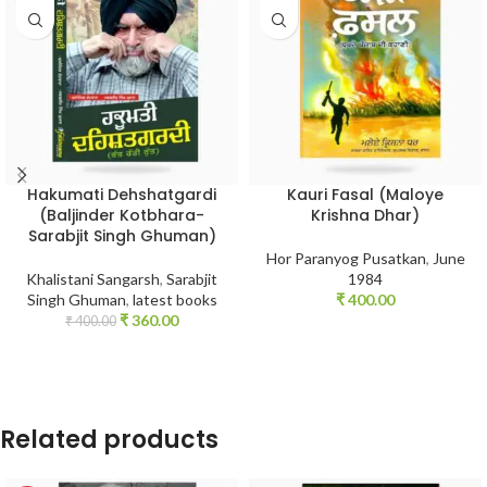
Hakumati Dehshatgardi
Kauri Fasal (Maloye
(Baljinder Kotbhara-
Krishna Dhar)
Sarabjit Singh Ghuman)
Hor Paranyog Pusatkan
,
June
Khalistani Sangarsh
,
Sarabjit
1984
Singh Ghuman
,
latest books
₹
400.00
₹
360.00
₹
400.00
Related products