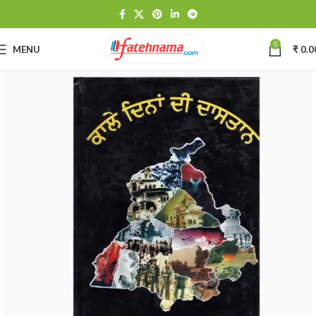
0
MENU
₹
0.0