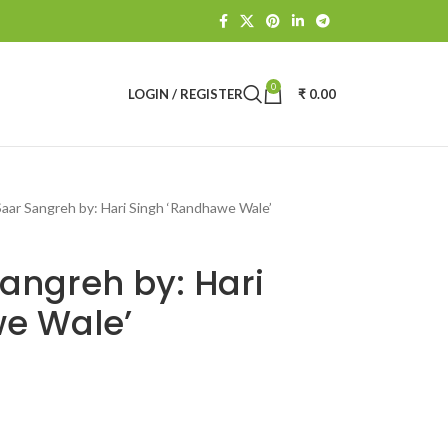
0
LOGIN / REGISTER
₹
0.00
aar Sangreh by: Hari Singh ‘Randhawe Wale’
angreh by: Hari
e Wale’