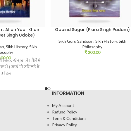
 : Allah Yaar Khan
Gobind Sagar (Piara Singh Padam)
eet Singh Udoke)
Sikh Guru Sahibaan
,
Sikh History
,
Sikh
aan
,
Sikh History
,
Sikh
Philosophy
losophy
₹
200.00
00.00
ਜ਼ਿਕਰ-ਏ-ਖ਼ੁਦਾ ਮੇਂ। ਖ਼ੈਮੇਂ ਸੇ
ਮੇਂ। ਕਦਮੋਂ ਸੇ ਟਹਿਲਤੇ ਥੇ
ਰ ਦਿਲ
INFORMATION
My Account
Refund Policy
Term & Conditions
Privacy Policy