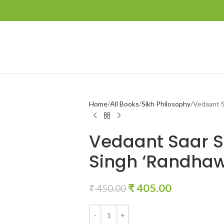
Home
All Books
Sikh Philosophy
Vedaant S
Vedaant Saar S
Singh ‘Randhaw
₹
405.00
₹
450.00