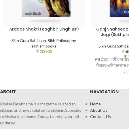
Ardaas Shakti (Raghbir Singh Bir)
Ganj Shaheedan
Jogi (Sukhpr
Sikh Guru Sahibaan
,
Sikh Philosophy
,
sikhism books
Sikh Guru Sahib
₹
200.00
Phi
₹
3
ਜਬ ਡੇਢ੍ਹ ਘੜੀ ਰਾਤ ਗਈ 
ਨਿਕਲ ਆਏ ਸਰਕਾਰ ਹਵਾ 
ਮਗ
ABOUT
NAVIGATION
Khalsa Fatehnama is a magazine related to
Home
sikhism and news related to sikhism.Subscibe
About Us
to khalsa fatehnama Today. to keep yourself
Contact Us
updated.