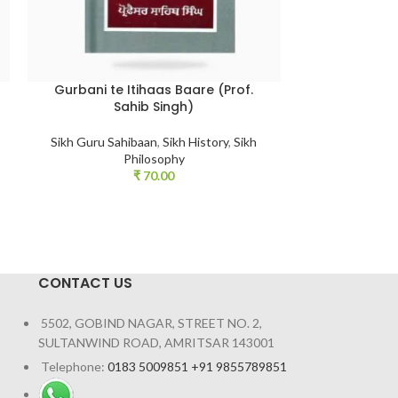
Gurbani te Itihaas Baare (Prof.
Gurmat Ma
Sahib Singh)
S
Sikh Guru Sahibaan
,
Sikh History
,
Sikh
Sikh Phil
Philosophy
ਗੁਰਮਤਿ ਮਨੋਵਿਗ
₹
70.00
ਪ੍ਰਾਥਮਿਕ ਸਰੋਤਾਂ ਦ
ਅਧਿਐਨ
CONTACT US
5502, GOBIND NAGAR, STREET NO. 2,
SULTANWIND ROAD, AMRITSAR 143001
Telephone:
0183 5009851 +91 9855789851