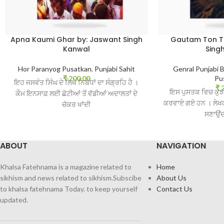
Apna Kaumi Ghar by: Jaswant Singh
Gautam Ton Ta
Kanwal
Sing
Hor Paranyog Pusatkan
,
Punjabi Sahit
Genral Punjabi 
₹
200.00
Pu
ਇਹ ਜਸਵੰਤ ਸਿੰਘ ਦੇ ਲਿਖੇ ਨਿਬੰਧਾਂ ਦਾ ਸੰਗ੍ਰਹਿ ਹੈ ।
₹
2
ਇਸ ਪੁਸਤਕ ਵਿਚ ਕੁਝ 
ਕੌਮ ਇਨਸਾਫ਼ ਲਈ ਛੋਟੀਆਂ ਤੋਂ ਵੱਡੀਆਂ ਅਦਾਲਤਾਂ ਦੇ
ਕਰਵਾਏ ਗਏ ਹਨ । ਲੇਖਕ 
ਚੱਕਰ ਖਾਂਦੀ
ਸਣਾਉਂਦਾ
ABOUT
NAVIGATION
Khalsa Fatehnama is a magazine related to
Home
sikhism and news related to sikhism.Subscibe
About Us
to khalsa fatehnama Today. to keep yourself
Contact Us
updated.