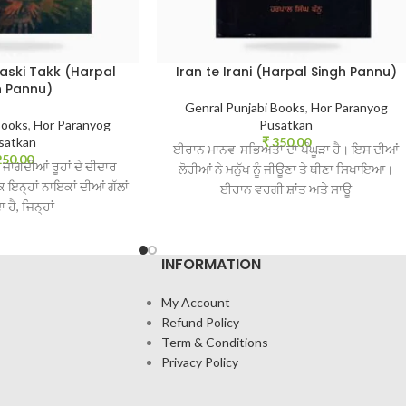
ski Takk (Harpal
Iran te Irani (Harpal Singh Pannu)
h Pannu)
Genral Punjabi Books
,
Hor Paranyog
Books
,
Hor Paranyog
Pusatkan
satkan
₹
350.00
ਈਰਾਨ ਮਾਨਵ-ਸਭਿਅਤਾ ਦਾ ਪੰਘੂੜਾ ਹੈ। ਇਸ ਦੀਆਂ
50.00
ਜਾਗਦੀਆਂ ਰੂਹਾਂ ਦੇ ਦੀਦਾਰ
ਲੋਰੀਆਂ ਨੇ ਮਨੁੱਖ ਨੂੰ ਜੀਊਣਾ ਤੇ ਥੀਣਾ ਸਿਖਾਇਆ।
ਇਨ੍ਹਾਂ ਨਾਇਕਾਂ ਦੀਆਂ ਗੱਲਾਂ
ਈਰਾਨ ਵਰਗੀ ਸ਼ਾਂਤ ਅਤੇ ਸਾਊ
 ਹੈ, ਜਿਨ੍ਹਾਂ
INFORMATION
My Account
Refund Policy
Term & Conditions
Privacy Policy