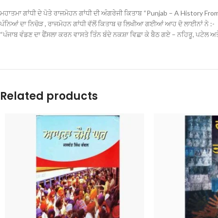
ਮਹਾਤਮਾ ਗਾਂਧੀ ਦੇ ਪੋਤੇ ਰਾਜਮੋਹਨ ਗਾਂਧੀ ਦੀ ਅੰਗਰੇਜੀ ਕਿਤਾਬ “Punjab – A History Fro
ਪੰਨਿਆਂ ਦਾ ਨਿਚੋੜ , ਰਾਜਮੋਹਨ ਗਾਂਧੀ ਵੱਲੋਂ ਕਿਤਾਬ ਚ ਲਿਖੀਆ ਗਈਆਂ ਆਹ ਦੋ ਲਾਈਨਾਂ ਨੇ :-
“ਪੰਜਾਬ ਵੰਡਣ ਦਾ ਫੈਂਸਲਾ ਕਰਨ ਵਾਸਤੇ ਤਿੰਨ ਬੰਦੇ ਨਕਸ਼ਾ ਵਿਛਾ ਕੇ ਬੈਠ ਗਏ – ਨਹਿਰੂ, ਪਟੇਲ ਅਤੇ
Related products