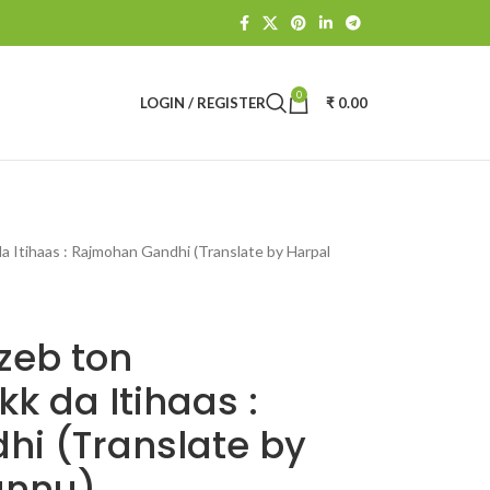
0
LOGIN / REGISTER
₹
0.00
 Itihaas : Rajmohan Gandhi (Translate by Harpal
zeb ton
k da Itihaas :
i (Translate by
annu)