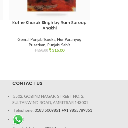
Kothe Kharak SIngh by Ram Saroop
Lande Chide
Anakhi
Si
Genral Punjabi Books
,
Hor Paranyog
Genral Punja
Pusatkan
,
Punjabi Sahit
Pusatkan
,
Pun
₹
315.00
₹
350.00
ਇਹ ਕਿਤਾਬ ਲੰਡੇ ਚ
ਭਰੀ ਪਈ ਐ ਜਿਵੇਂ 
CONTACT US
5502, GOBIND NAGAR, STREET NO. 2,
SULTANWIND ROAD, AMRITSAR 143001
Telephone:
0183 5009851 +91 9855789851