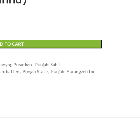
D TO CART
ranyog Pusatkan
,
Punjabi Sahit
untbatten
,
Punjab State
,
Punjab: Aurangzeb ton