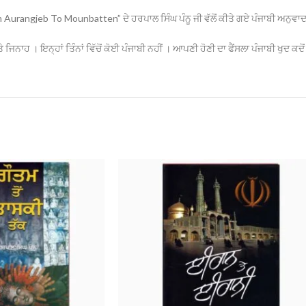
m Aurangjeb To Mounbatten” ਦੇ ਹਰਪਾਲ ਸਿੰਘ ਪੰਨੂ ਜੀ ਵੱਲੋਂ ਕੀਤੇ ਗਏ ਪੰਜਾਬੀ ਅਨੁਵਾ
 ਜਿਨਾਹ । ਇਨ੍ਹਾਂ ਤਿੰਨਾਂ ਵਿੱਚੋਂ ਕੋਈ ਪੰਜਾਬੀ ਨਹੀਂ । ਆਪਣੀ ਹੋਣੀ ਦਾ ਫੈਂਸਲਾ ਪੰਜਾਬੀ ਖੁਦ ਕਦ