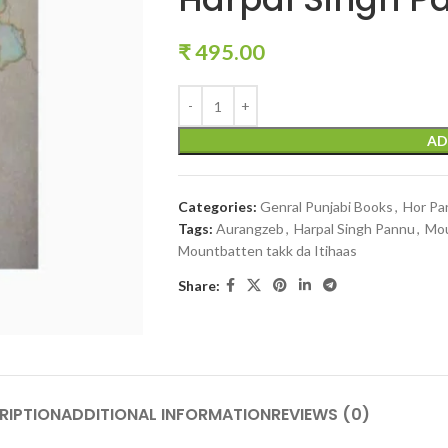
₹
495.00
AD
Categories:
Genral Punjabi Books
,
Hor Pa
Tags:
Aurangzeb
,
Harpal Singh Pannu
,
Mo
Mountbatten takk da Itihaas
Share:
RIPTION
ADDITIONAL INFORMATION
REVIEWS (0)