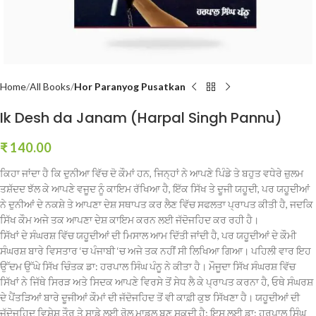
Home
All Books
Hor Paranyog Pusatkan
Ik Desh da Janam (Harpal Singh Pannu)
₹
140.00
ਕਿਹਾ ਜਾਂਦਾ ਹੈ ਕਿ ਦੁਨੀਆ ਵਿੱਚ ਦੋ ਕੌਮਾਂ ਹਨ, ਜਿਨ੍ਹਾਂ ਨੇ ਆਪਣੇ ਪਿੰਡੇ ਤੇ ਬਹੁਤ ਵਧੇਰੇ ਜ਼ੁਲਮ
ਤਸ਼ੱਦਦ ਝੱਲ ਕੇ ਆਪਣੇ ਵਜੂਦ ਨੂੰ ਕਾਇਮ ਰੱਖਿਆ ਹੈ, ਇੱਕ ਸਿੱਖ ਤੇ ਦੂਜੀ ਯਹੂਦੀ, ਪਰ ਯਹੂਦੀਆਂ
ਨੇ ਦੁਨੀਆਂ ਦੇ ਨਕਸ਼ੇ ਤੇ ਆਪਣਾ ਦੇਸ਼ ਸਥਾਪਤ ਕਰ ਲੈਣ ਵਿੱਚ ਸਫਲਤਾ ਪ੍ਰਾਪਤ ਕੀਤੀ ਹੈ, ਜਦਕਿ
ਸਿੱਖ ਕੌਮ ਅਜੇ ਤਕ ਆਪਣਾ ਦੇਸ਼ ਕਾਇਮ ਕਰਨ ਲਈ ਜੱਦੋਜਹਿਦ ਕਰ ਰਹੀ ਹੈ।
ਸਿੱਖਾਂ ਦੇ ਸੰਘਰਸ਼ ਵਿੱਚ ਯਹੂਦੀਆਂ ਦੀ ਮਿਸਾਲ ਆਮ ਦਿੱਤੀ ਜਾਂਦੀ ਹੈ, ਪਰ ਯਹੂਦੀਆਂ ਦੇ ਕੌਮੀ
ਸੰਘਰਸ਼ ਬਾਰੇ ਵਿਸਤਾਰ ‘ਚ ਪੰਜਾਬੀ ‘ਚ ਅਜੇ ਤਕ ਨਹੀਂ ਸੀ ਲਿਖਿਆ ਗਿਆ। ਪਹਿਲੀ ਵਾਰ ਇਹ
ਉੱਦਮ ਉੱਘੇ ਸ
ਿੱਖ ਚਿੰਤਕ ਡਾ: ਹਰਪਾਲ ਸਿੰਘ ਪੰਨੂ ਨੇ ਕੀਤਾ ਹੈ। ਮੌਜੂਦਾ ਸਿੱਖ ਸੰਘਰਸ਼ ਵਿੱਚ
ਸਿੱਖਾਂ ਨੇ ਜਿੱਥੇ ਸਿਰੜ ਅਤੇ ਸਿਦਕ ਆਪਣੇ ਵਿਰਸੇ ਤੋਂ ਸੇਧ ਲੈ ਕੇ ਪ੍ਰਾਪਤ ਕਰਨਾ ਹੈ, ਓਥੇ ਸੰਘਰਸ਼
ਦੇ ਪੈਂਤੜਿਆਂ ਬਾਰੇ ਦੂਜੀਆਂ ਕੌਮਾਂ ਦੀ ਜੱਦੋਜਹਿਦ ਤੋਂ ਵੀ ਕਾਫ਼ੀ ਕੁਝ ਸਿੱਖਣਾ ਹੈ। ਯਹੂਦੀਆਂ ਦੀ
ਜੱਦੋਜਹਿਦ ਵਿਸ਼ੇਸ਼ ਤੌਰ ਤੇ ਸਾਡੇ ਲਈ ਰੋਲ ਮਾਡਲ ਬਣ ਸਕਦੀ ਹੈ; ਇਸ ਲਈ ਡਾ: ਹਰਪਾਲ ਸਿੰਘ