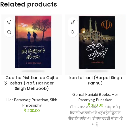
Related products
Goorhe Rishtian de Gujhe
Iran te Irani (Harpal Singh
Rehas (Prof. Harinder
Pannu)
Singh Mehboob)
Genral Punjabi Books
,
Hor
Hor Paranyog Pusatkan
,
Sikh
Paranyog Pusatkan
Philosophy
₹
350.00
ਈਰਾਨ ਮਾਨਵ-ਸਭਿਅਤਾ ਦਾ ਪੰਘੂੜਾ ਹੈ।
₹
200.00
ਇਸ ਦੀਆਂ ਲੋਰੀਆਂ ਨੇ ਮਨੁੱਖ ਨੂੰ ਜੀਊਣਾ ਤੇ
ਥੀਣਾ ਸਿਖਾਇਆ। ਈਰਾਨ ਵਰਗੀ ਸ਼ਾਂਤ ਅਤੇ
ਸਾਊ