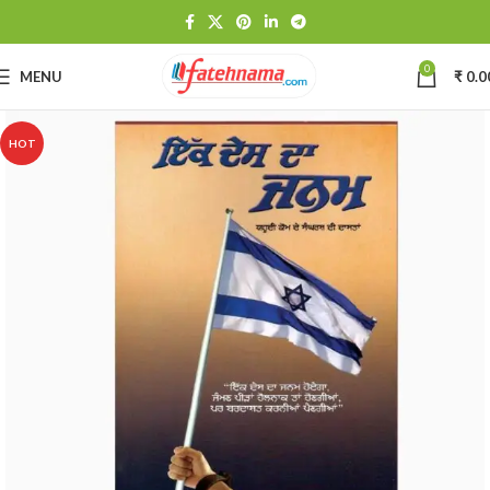
0
MENU
₹
0.0
HOT