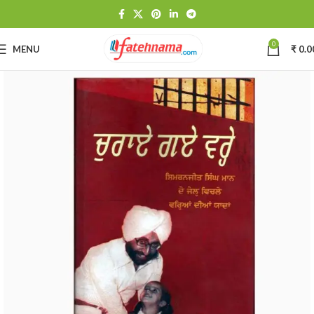
0
MENU
₹
0.0