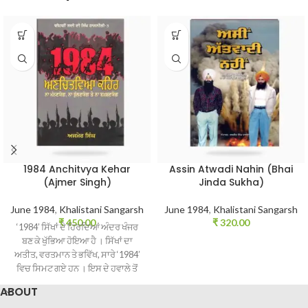
1984 Anchitvya Kehar
Assin Atwadi Nahin (Bhai
(Ajmer Singh)
Jinda Sukha)
June 1984
,
Khalistani Sangarsh
June 1984
,
Khalistani Sangarsh
₹
450.00
₹
320.00
‘1984’ ਸਿੱਖਾਂ ਦੇ ਹਿਰਦਿਆਂ ਅੰਦਰ ਖੰਜਰ
ਬਣ ਕੇ ਖੁੱਭਿਆ ਹੋਇਆ ਹੈ । ਸਿੱਖਾਂ ਦਾ
ਅਤੀਤ, ਵਰਤਮਾਨ ਤੇ ਭਵਿੱਖ, ਸਾਰੇ ‘1984’
ਵਿਚ ਸਿਮਟ ਗਏ ਹਨ । ਇਸ ਦੇ ਹਵਾਲੇ ਤੋਂ
ਬਿਨਾਂ ਨਾ ਅਤੀਤ ਦੀ ਗੱਲ ਕਰਨੀ ਸੰਭਵ ਰਹੀ
ABOUT
ਹੈ, ਨਾ ਵਰਤਮਾਨ ਨੂੰ ਜਾਣਿਆ ਜਾ ਸਕਦਾ ਹੈ,